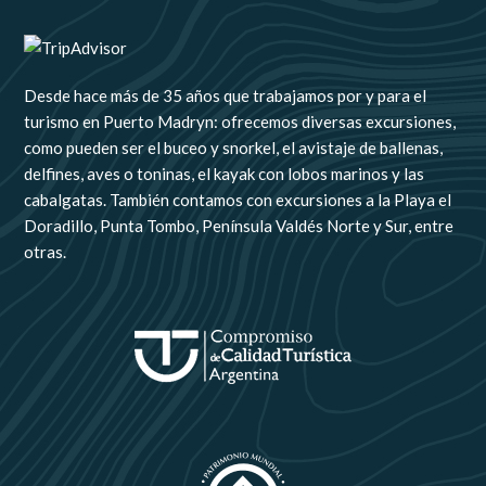
w
a
n
i
o
i
c
s
m
u
t
e
t
e
t
t
b
a
o
u
Desde hace más de 35 años que trabajamos por y para el
e
o
g
b
turismo en Puerto Madryn: ofrecemos diversas excursiones,
r
o
r
e
como pueden ser el buceo y snorkel, el avistaje de ballenas,
k
a
delfines, aves o toninas, el kayak con lobos marinos y las
m
cabalgatas. También contamos con excursiones a la Playa el
Doradillo, Punta Tombo, Península Valdés Norte y Sur, entre
otras.